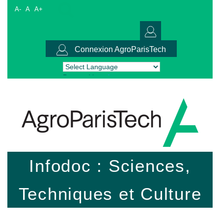
A-
A
A+
Connexion AgroParisTech
Powered by
Translate
Infodoc : Sciences,
Techniques et Culture