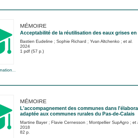
MÉMOIRE
Acceptabilité de la réutilisation des eaux grises en
Bastien Eudeline
;
Sophie Richard
;
Yvan Altchenko
; et al.
2024
1 pdf (57 p.)
mation...
MÉMOIRE
L'accompagnement des communes dans l'élaborati
adaptée aux communes rurales du Pas-de-Calais
Martine Bayer
;
Flavie Cernesson
;
Montpellier SupAgro
; et 
2018
82 p.