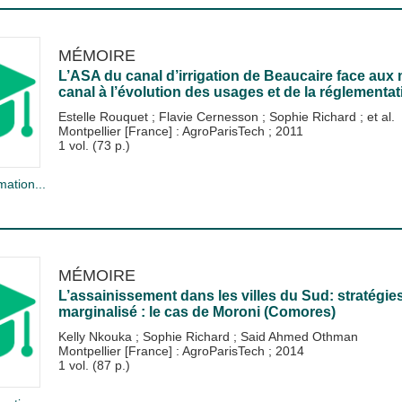
MÉMOIRE
L’ASA du canal d’irrigation de Beaucaire face aux m
canal à l’évolution des usages et de la réglementat
Estelle Rouquet
;
Flavie Cernesson
;
Sophie Richard
; et al.
Montpellier [France] : AgroParisTech
;
2011
1 vol. (73 p.)
mation...
MÉMOIRE
L’assainissement dans les villes du Sud: stratégi
marginalisé : le cas de Moroni (Comores)
Kelly Nkouka
;
Sophie Richard
;
Said Ahmed Othman
Montpellier [France] : AgroParisTech
;
2014
1 vol. (87 p.)