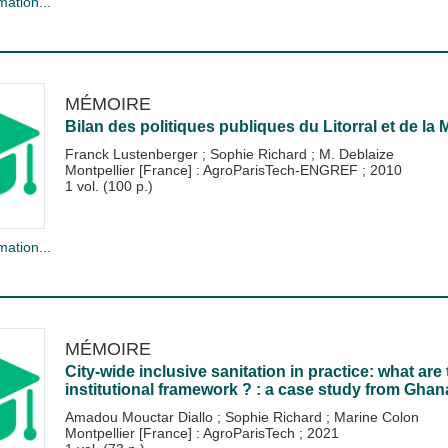
mation...
MÉMOIRE
Bilan des politiques publiques du Litorral et de la
Franck Lustenberger
;
Sophie Richard
;
M. Deblaize
Montpellier [France] : AgroParisTech-ENGREF
;
2010
1 vol. (100 p.)
mation...
MÉMOIRE
City-wide inclusive sanitation in practice: what ar
institutional framework ? : a case study from Ghan
Amadou Mouctar Diallo
;
Sophie Richard
;
Marine Colon
Montpellier [France] : AgroParisTech
;
2021