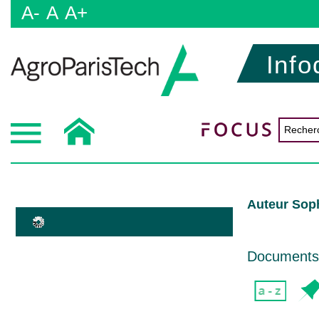
A-
A
A+
Info
Auteur Sop
Documents d