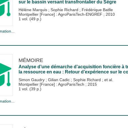
sur le bassin versant transfrontalier du Sègre
Hélène Marquis
;
Sophie Richard
;
Frédérique Batlle
Montpellier [France] : AgroParisTech-ENGREF
;
2010
1 vol. (49 p.)
mation...
MÉMOIRE
Analyse d’une démarche d’acquisition foncière à tr
la ressource en eau : Retour d’expérience sur le c
Simon Gaudry
;
Gilian Cadic
;
Sophie Richard
; et al.
Montpellier [France] : AgroParisTech
;
2015
1 vol. (39 p.)
mation...