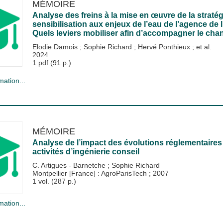
MÉMOIRE
Analyse des freins à la mise en œuvre de la strat
sensibilisation aux enjeux de l’eau de l’agence de l
Quels leviers mobiliser afin d’accompagner le c
Elodie Damois
;
Sophie Richard
;
Hervé Ponthieux
; et al.
2024
1 pdf (91 p.)
mation...
MÉMOIRE
Analyse de l’impact des évolutions réglementaires 
activités d’ingénierie conseil
C. Artigues - Barnetche
;
Sophie Richard
Montpellier [France] : AgroParisTech
;
2007
1 vol. (287 p.)
mation...