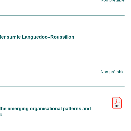
Non prêtable
 Mer surr le Languedoc--Roussillon
Non prêtable
e the emerging organisational patterns and
a