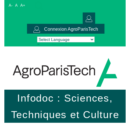
A-
A
A+
Connexion AgroParisTech
Powered by
Translate
Infodoc : Sciences,
Techniques et Culture