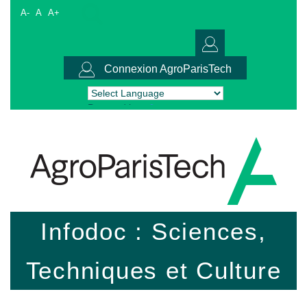
A-
A
A+
Connexion AgroParisTech
Powered by
Translate
Infodoc : Sciences,
Techniques et Culture