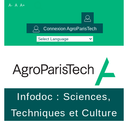
A-
A
A+
Connexion AgroParisTech
Powered by
Translate
Infodoc : Sciences,
Techniques et Culture