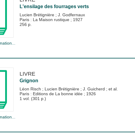
L'ensilage des fourrages verts
Lucien Brétignière
;
J. Godfernaux
Paris : La Maison rustique
;
1927
256 p.
mation...
LIVRE
Grignon
Léon Risch
;
Lucien Brétignière
;
J. Guicherd
; et al.
Paris : Editions de La bonne idée
;
1926
1 vol. (301 p.)
mation...