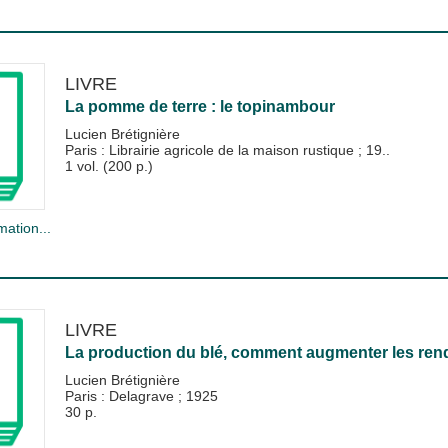
LIVRE
La pomme de terre : le topinambour
Lucien Brétignière
Paris : Librairie agricole de la maison rustique
;
19..
1 vol. (200 p.)
mation...
LIVRE
La production du blé, comment augmenter les re
Lucien Brétignière
Paris : Delagrave
;
1925
30 p.