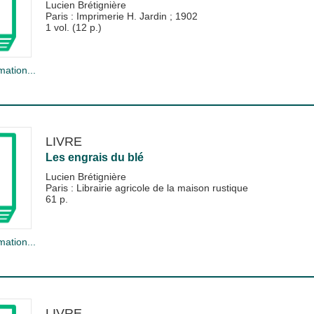
Lucien Brétignière
Paris : Imprimerie H. Jardin
;
1902
1 vol. (12 p.)
mation...
LIVRE
Les engrais du blé
Lucien Brétignière
Paris : Librairie agricole de la maison rustique
61 p.
mation...
LIVRE