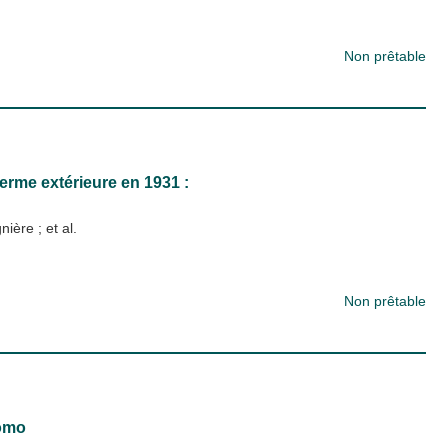
Non prêtable
erme extérieure en 1931 :
gnière
; et al.
Non prêtable
romo