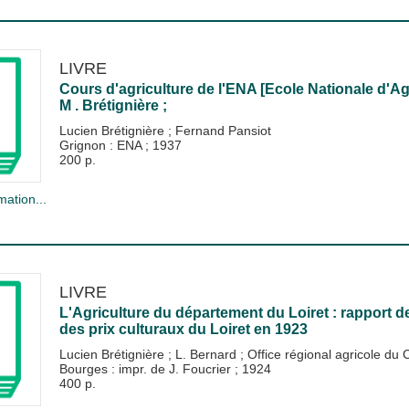
LIVRE
Cours d'agriculture de l'ENA [Ecole Nationale d'A
M . Brétignière ;
Lucien Brétignière
;
Fernand Pansiot
Grignon : ENA
;
1937
200 p.
mation...
LIVRE
L'Agriculture du département du Loiret : rapport 
des prix culturaux du Loiret en 1923
Lucien Brétignière
;
L. Bernard
;
Office régional agricole du 
Bourges : impr. de J. Foucrier
;
1924
400 p.