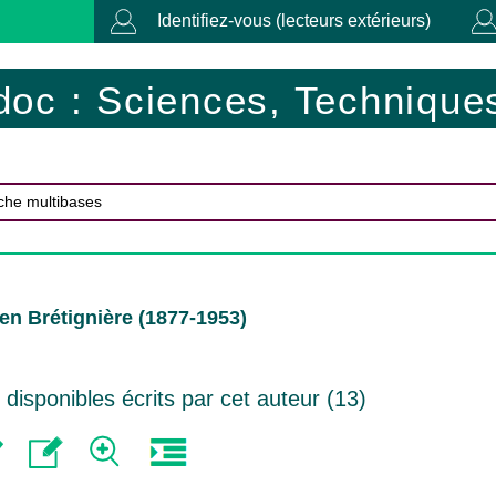
Identifiez-vous (lecteurs extérieurs)
doc : Sciences, Techniques
en Brétignière (1877-1953)
isponibles écrits par cet auteur (
13
)