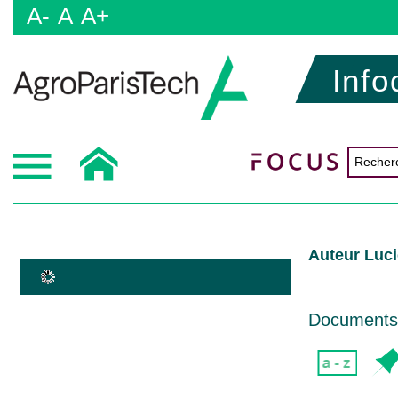
A-
A
A+
Info
Auteur Luci
Documents d