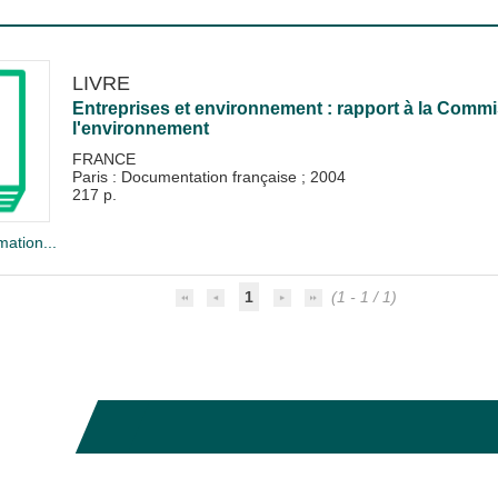
LIVRE
Entreprises et environnement : rapport à la Comm
l'environnement
FRANCE
Paris : Documentation française
;
2004
217 p.
mation...
1
(1 - 1 / 1)