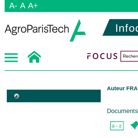
A-
A
A+
Info
Auteur FRA
Documents d