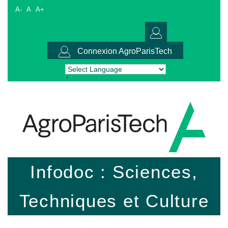
A-
A
A+
Connexion AgroParisTech
Powered by
Translate
Infodoc : Sciences,
Techniques et Culture