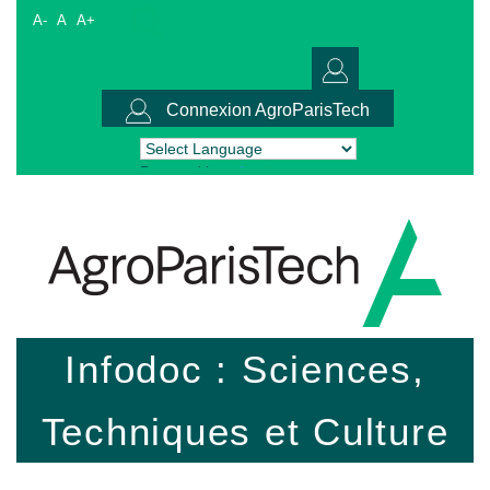
A-
A
A+
Connexion AgroParisTech
Powered by
Translate
Infodoc : Sciences,
Techniques et Culture