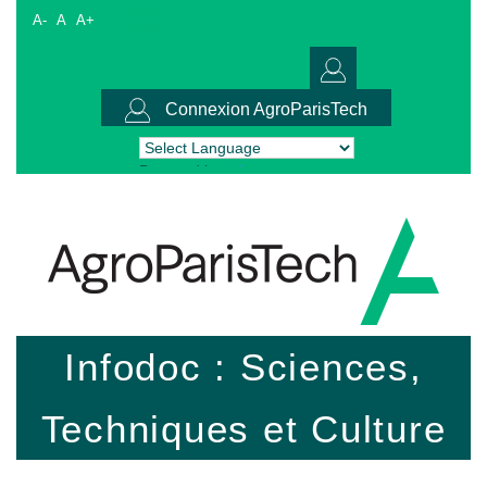
A-
A
A+
Connexion AgroParisTech
Powered by
Translate
Infodoc : Sciences,
Techniques et Culture