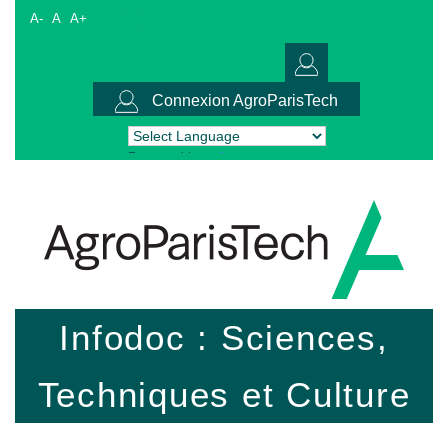
A-
A
A+
Connexion AgroParisTech
Powered by
Translate
Infodoc : Sciences,
Techniques et Culture