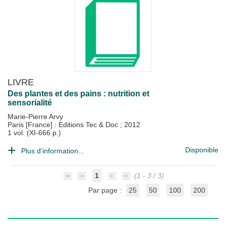
LIVRE
Des plantes et des pains : nutrition et
sensorialité
Marie-Pierre Arvy
Paris [France] : Editions Tec & Doc
;
2012
1 vol. (XI-666 p.)
Disponible
Plus d'information...
1
(1 - 3 / 3)
Par page :
25
50
100
200