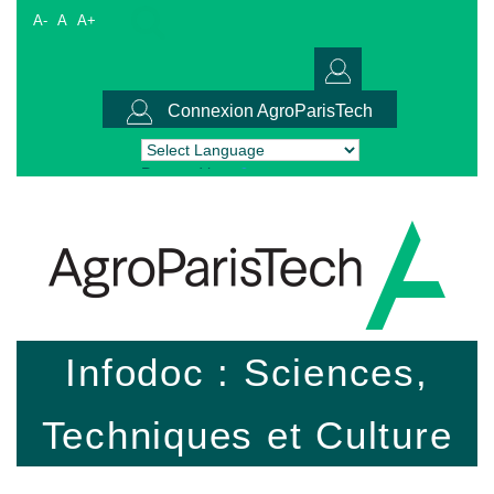
A-
A
A+
Connexion AgroParisTech
Powered by
Translate
Infodoc : Sciences,
Techniques et Culture