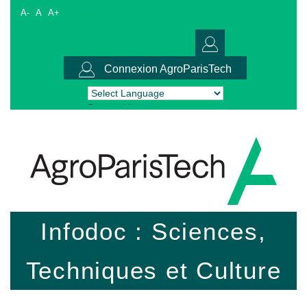
A-
A
A+
Connexion AgroParisTech
Powered by
Translate
Infodoc : Sciences,
Techniques et Culture