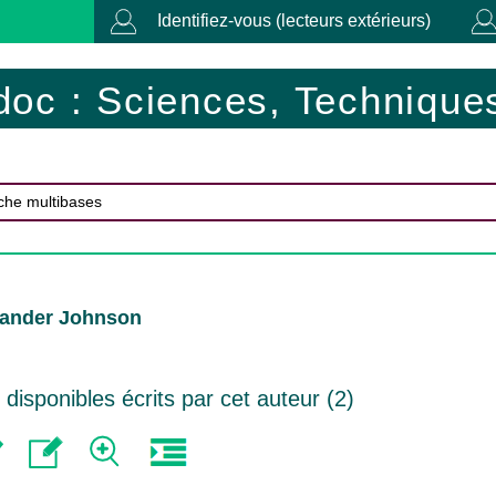
Identifiez-vous (lecteurs extérieurs)
doc : Sciences, Techniques
xander Johnson
isponibles écrits par cet auteur (
2
)