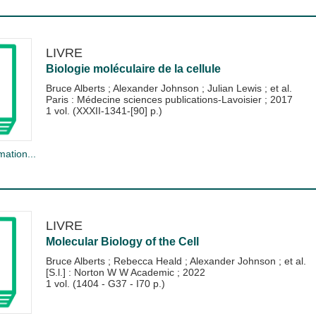
LIVRE
Biologie moléculaire de la cellule
Bruce Alberts
;
Alexander Johnson
;
Julian Lewis
; et al.
Paris : Médecine sciences publications-Lavoisier
;
2017
1 vol. (XXXII-1341-[90] p.)
mation...
LIVRE
Molecular Biology of the Cell
Bruce Alberts
;
Rebecca Heald
;
Alexander Johnson
; et al.
[S.l.] : Norton W W Academic
;
2022
1 vol. (1404 - G37 - I70 p.)