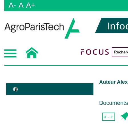
A-
A
A+
Info
Auteur Ale
Documents d