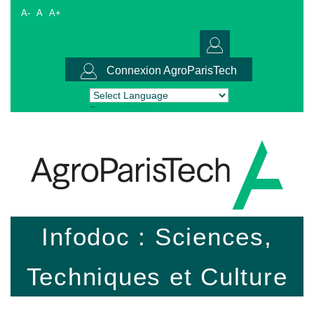
A-
A
A+
Connexion AgroParisTech
Powered by
Translate
Infodoc : Sciences,
Techniques et Culture