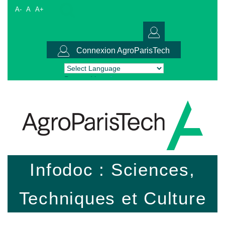
A-
A
A+
Connexion AgroParisTech
Powered by
Translate
Infodoc : Sciences,
Techniques et Culture