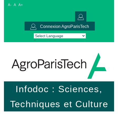
A-
A
A+
Connexion AgroParisTech
Powered by
Translate
Infodoc : Sciences,
Techniques et Culture