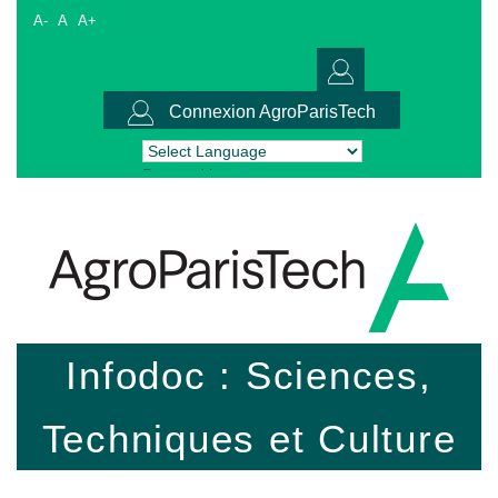
A-
A
A+
Connexion AgroParisTech
Powered by
Translate
Infodoc : Sciences,
Techniques et Culture