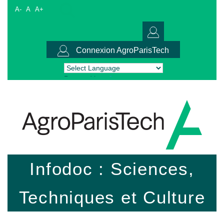
A-
A
A+
Connexion AgroParisTech
Powered by
Translate
Infodoc : Sciences,
Techniques et Culture