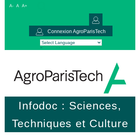
A-
A
A+
Connexion AgroParisTech
Powered by
Translate
Infodoc : Sciences,
Techniques et Culture