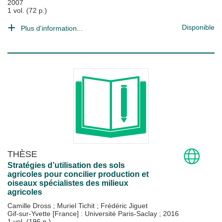
2007
1 vol. (72 p.)
Disponible
Plus d'information...
THÈSE
Stratégies d’utilisation des sols
agricoles pour concilier production et
oiseaux spécialistes des milieux
agricoles
Camille Dross
;
Muriel Tichit
;
Frédéric Jiguet
Gif-sur-Yvette [France] : Université Paris-Saclay
;
2016
1 vol. (196 p.)