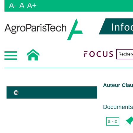
A-
A
A+
Info
Auteur Clau
Documents d