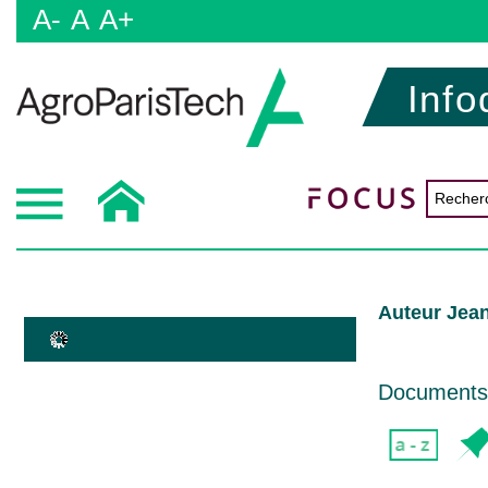
A-
A
A+
Info
Auteur Jea
Documents d