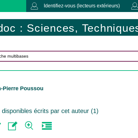
Identifiez-vous (lecteurs extérieurs)
doc : Sciences, Techniques
n-Pierre Poussou
isponibles écrits par cet auteur (
1
)