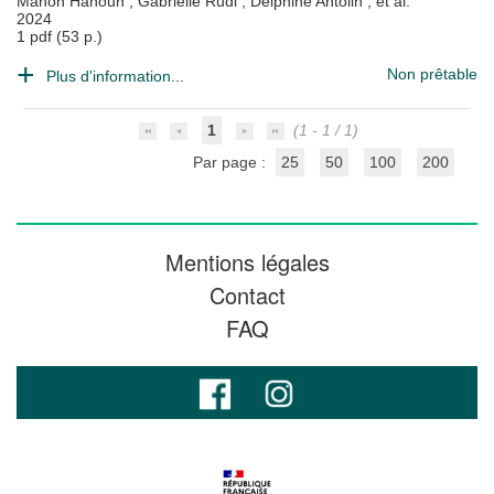
Manon Hanoun
;
Gabrielle Rudi
;
Delphine Antolin
; et al.
2024
1 pdf (53 p.)
Non prêtable
Plus d'information...
1
(1 - 1 / 1)
Par page :
25
50
100
200
Mentions légales
Contact
FAQ