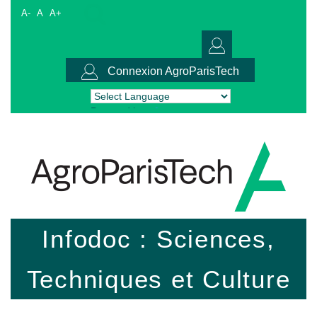
A-
A
A+
Connexion AgroParisTech
Powered by
Translate
Infodoc : Sciences,
Techniques et Culture