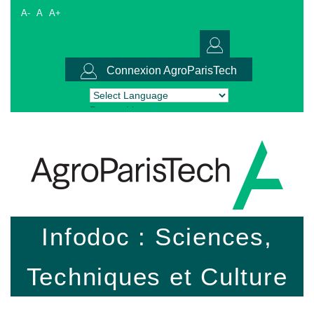
A-
A
A+
Connexion AgroParisTech
Powered by
Translate
Infodoc : Sciences,
Techniques et Culture