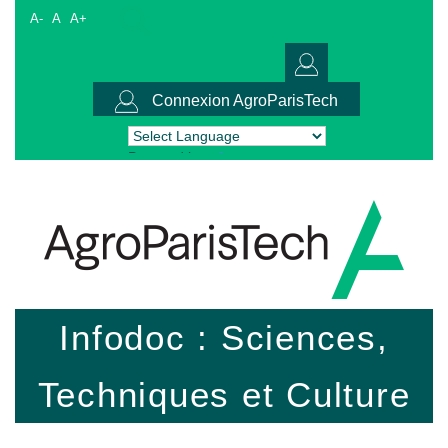
A-
A
A+
Connexion AgroParisTech
Powered by
Translate
Infodoc : Sciences,
Techniques et Culture