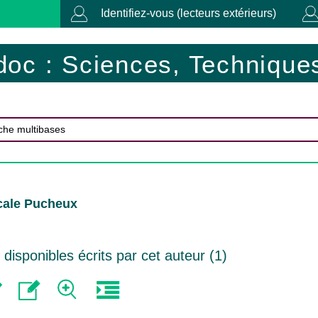
Identifiez-vous (lecteurs extérieurs)
doc : Sciences, Techniques
cale Pucheux
isponibles écrits par cet auteur (
1
)