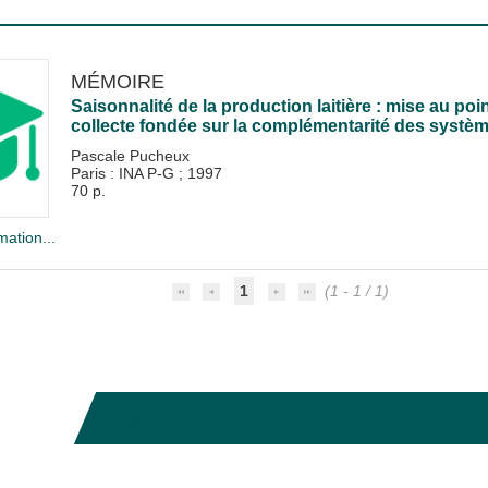
MÉMOIRE
Saisonnalité de la production laitière : mise au po
collecte fondée sur la complémentarité des systèm
Pascale Pucheux
Paris : INA P-G
;
1997
70 p.
mation...
1
(1 - 1 / 1)