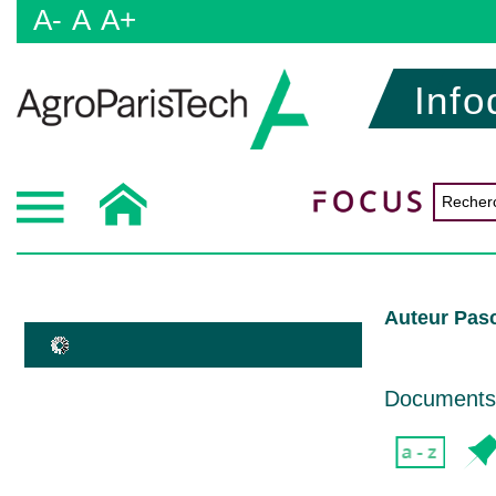
A-
A
A+
Info
Auteur Pas
Documents d