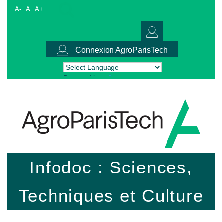
A-
A
A+
Connexion AgroParisTech
Powered by
Translate
Infodoc : Sciences,
Techniques et Culture