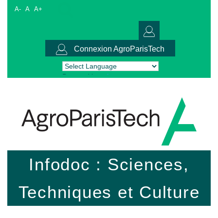
A-
A
A+
Connexion AgroParisTech
Powered by
Translate
Infodoc : Sciences,
Techniques et Culture