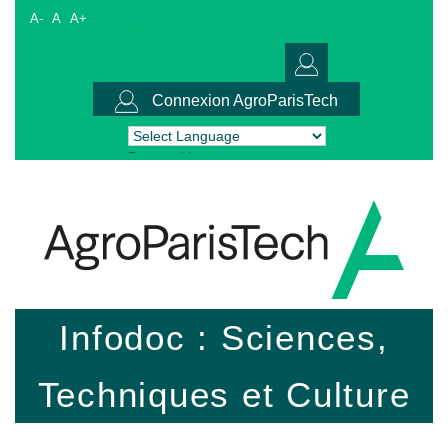
A-
A
A+
Connexion AgroParisTech
Powered by
Translate
Infodoc : Sciences,
Techniques et Culture