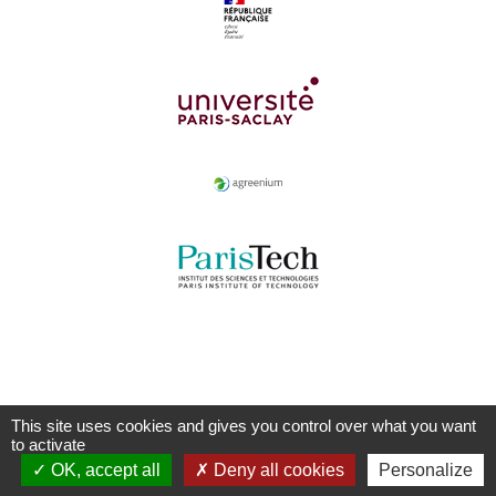
This site uses cookies and gives you control over what you want
to activate
OK, accept all
Deny all cookies
Personalize