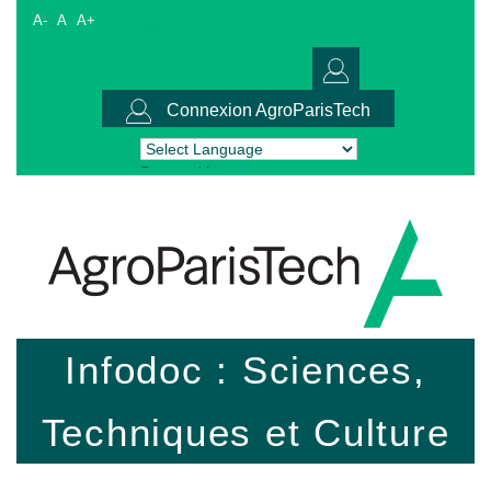
A-
A
A+
Connexion AgroParisTech
Powered by
Translate
Infodoc : Sciences,
Techniques et Culture