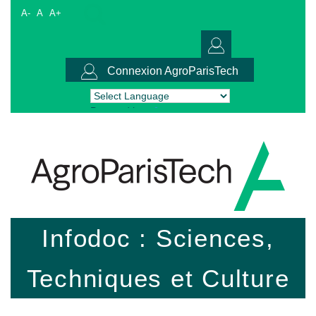
A-
A
A+
Connexion AgroParisTech
Powered by
Translate
Infodoc : Sciences,
Techniques et Culture