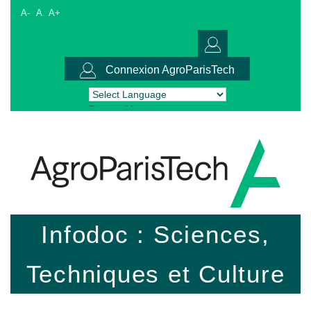
A-
A
A+
Connexion AgroParisTech
Powered by
Translate
Infodoc : Sciences,
Techniques et Culture