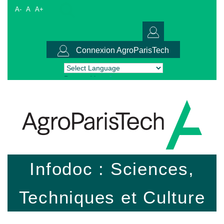
A-
A
A+
Connexion AgroParisTech
Powered by
Translate
Infodoc : Sciences,
Techniques et Culture