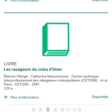
Plus d'information...
LIVRE
Les ravageurs du colza d'hiver
Étienne Pilorgé
;
Catherine Maisonneuve
;
Centre technique
interprofessionnel des oléagineux métropolitains (CETIOM)
; et al.
Paris : CETIOM
;
1997
129 p.
Disponible
Plus d'information...
1
(1 - 2 / 2)