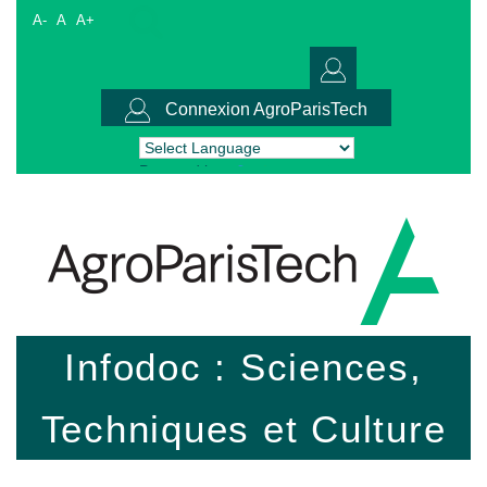
A-
A
A+
Connexion AgroParisTech
Powered by
Translate
Infodoc : Sciences,
Techniques et Culture