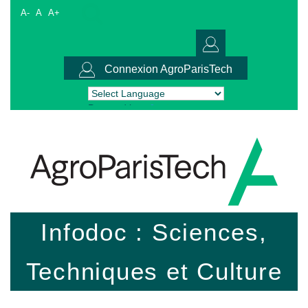
A-
A
A+
Connexion AgroParisTech
Powered by
Translate
Infodoc : Sciences,
Techniques et Culture