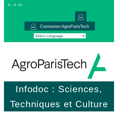
A-
A
A+
Connexion AgroParisTech
Powered by
Translate
Infodoc : Sciences,
Techniques et Culture