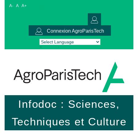
A-
A
A+
Connexion AgroParisTech
Powered by
Translate
Infodoc : Sciences,
Techniques et Culture