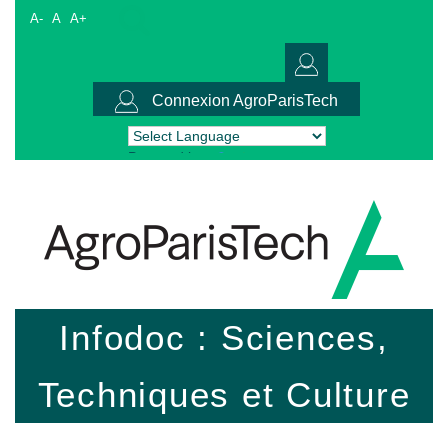
A-
A
A+
Connexion AgroParisTech
Powered by
Translate
Infodoc : Sciences,
Techniques et Culture