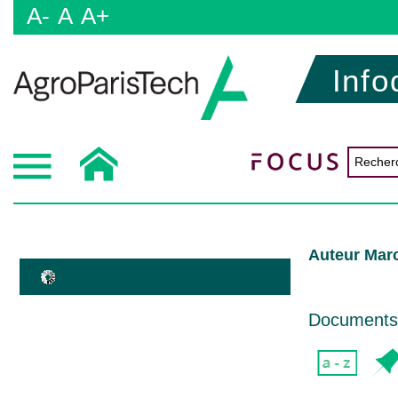
A-
A
A+
Info
Auteur Marc
Documents d