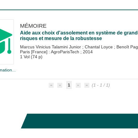
MÉMOIRE
Aide aux choix d'assolement en système de grandes
risques et mesure de la robustesse
Marcus Vinicius Talamini Junior
;
Chantal Loyce
;
Benoît Pa
Paris [France] : AgroParisTech
;
2014
1 Vol (74 p)
mation...
1
(1 - 1 / 1)