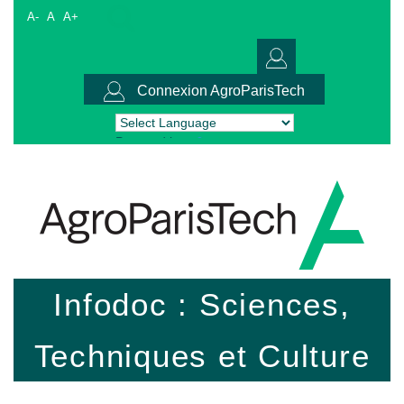
A-
A
A+
Connexion AgroParisTech
Powered by
Translate
Infodoc : Sciences,
Techniques et Culture