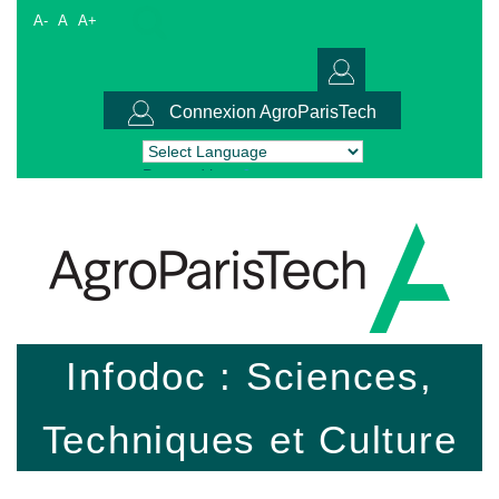
A-
A
A+
Connexion AgroParisTech
Powered by
Translate
Infodoc : Sciences,
Techniques et Culture