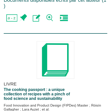
Documents disponibles écrits par cet auteur (
1
)
LIVRE
The cooking passport : a unique
collection of recipes with a pinch of
food science and sustainability
Food Innovation and Product Design (FIPDes) Master
;
Róisín
Gallagher
;
Lara Auzet
; et al.