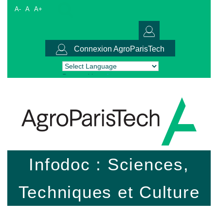
A-
A
A+
Connexion AgroParisTech
Powered by
Translate
Infodoc : Sciences,
Techniques et Culture