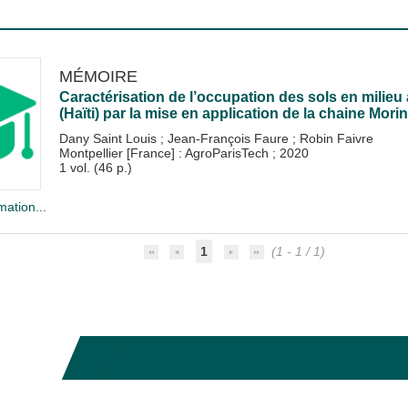
MÉMOIRE
Caractérisation de l’occupation des sols en milieu
(Haïti) par la mise en application de la chaine Mori
Dany Saint Louis
;
Jean-François Faure
;
Robin Faivre
Montpellier [France] : AgroParisTech
;
2020
1 vol. (46 p.)
mation...
1
(1 - 1 / 1)