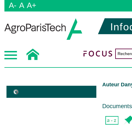
A-
A
A+
Info
Auteur Dany
Documents d