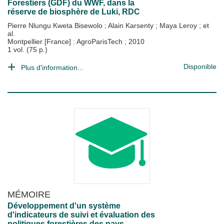
Forestiers (GDF) du WWF, dans la
réserve de biosphère de Luki, RDC
Pierre Nlungu Kweta Bisewolo
;
Alain Karsenty
;
Maya Leroy
; et
al.
Montpellier [France] : AgroParisTech
;
2010
1 vol. (75 p.)
Disponible
Plus d'information...
MÉMOIRE
Développement d'un système
d'indicateurs de suivi et évaluation des
politiques forestières des pays