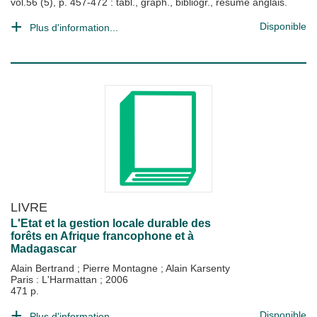
vol.56 (5), p. 457-472 : tabl., graph., bibliogr., résumé anglais.
Disponible
Plus d'information...
LIVRE
L'Etat et la gestion locale durable des
forêts en Afrique francophone et à
Madagascar
Alain Bertrand
;
Pierre Montagne
;
Alain Karsenty
Paris : L'Harmattan
;
2006
471 p.
Disponible
Plus d'information...