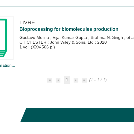
LIVRE
Bioprocessing for biomolecules production
Gustavo Molina
;
Vijai Kumar Gupta
;
Brahma N. Singh
; et a
CHICHESTER : John Wiley & Sons, Ltd
;
2020
1 vol. (XXV-506 p.)
mation...
1
(1 - 1 / 1)