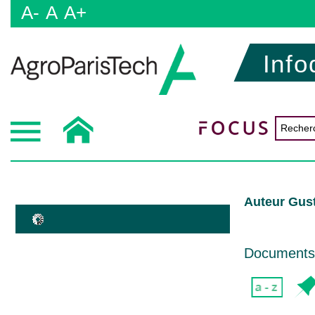
A-
A
A+
Info
Auteur Gus
Documents d