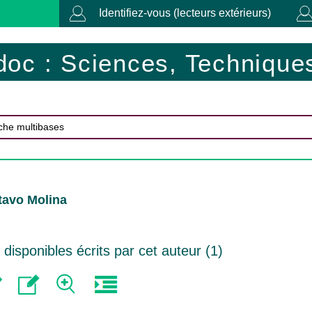
Identifiez-vous (lecteurs extérieurs)
doc : Sciences, Techniques
tavo Molina
isponibles écrits par cet auteur (
1
)