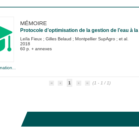
MÉMOIRE
Protocole d’optimisation de la gestion de l’eau à la
Leïla Fieux
;
Gilles Belaud
;
Montpellier SupAgro
; et al.
2018
60 p. + annexes
mation...
1
(1 - 1 / 1)