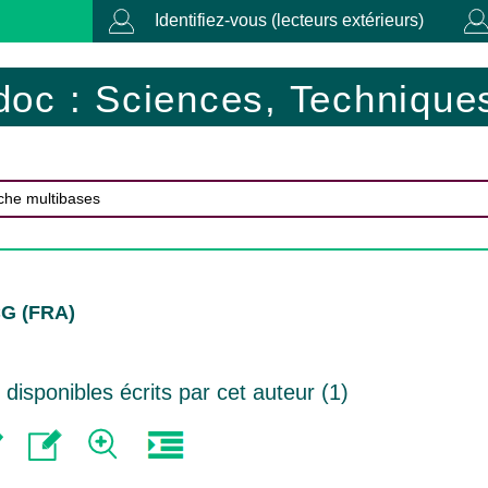
Identifiez-vous (lecteurs extérieurs)
doc : Sciences, Techniques
G (FRA)
isponibles écrits par cet auteur (
1
)