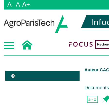
A-
A
A+
Info
Auteur CAC
Documents d