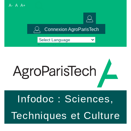
A-
A
A+
Connexion AgroParisTech
Powered by
Translate
Infodoc : Sciences,
Techniques et Culture