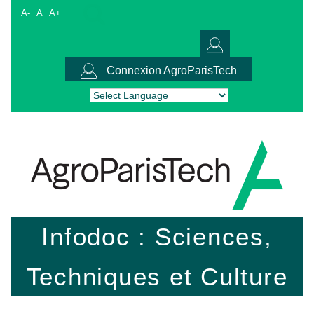
A-
A
A+
Connexion AgroParisTech
Powered by
Translate
Infodoc : Sciences,
Techniques et Culture