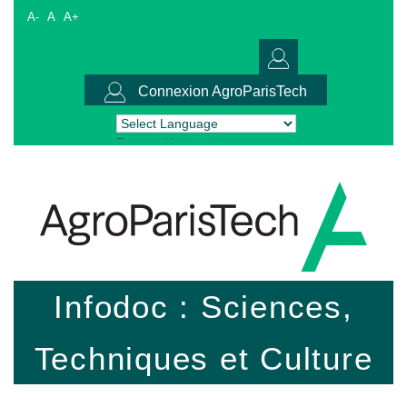
A-
A
A+
Connexion AgroParisTech
Powered by
Translate
Infodoc : Sciences,
Techniques et Culture