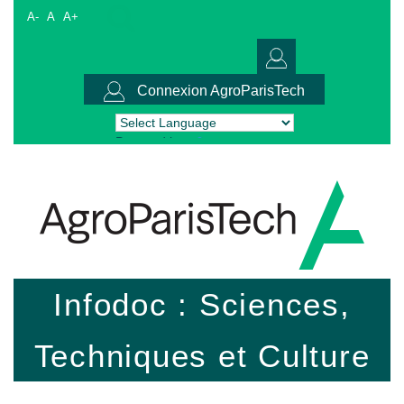
A-
A
A+
Connexion AgroParisTech
Powered by
Translate
Infodoc : Sciences,
Techniques et Culture